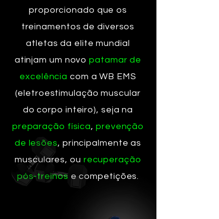
proporcionado que os
treinamentos de diversos
atletas da elite mundial
atinjam um novo
patamar de
excelência
com a WB EMS
(eletroestimulação muscular
do corpo inteiro), seja na
preparação física
,
prevenção
de lesões
, principalmente as
musculares, ou
recuperação
pós-treinos
e competições.